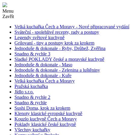
Menu
Zavřít
Velká kuchařka Čech a Moravy - Nové připracované vydání
Sváteční - spolehlivé recepty, rady a postupy
Legendy světové kuchyně
Grilovaní - tipy a postupy krok za krokem
Jednoduše & dokonale - Ryby, Drůbež, Zvěřina
Snadno & rychle 3
Sladké POKLADY české a moravské kuchyně
Jednoduše & dokonale - Maso
Jednoduše & dokonale - Zelenina a luštěniny
Jednoduše & dokonale - Kuře
Velká kuchařka Čech a Moravy
Pražská kuchařka
Jídlo s.r.o.
Snadno & rychle 2
Snadno & rychle
Sushi Doma, krok za krokem
Klenoty klasické evropské kuchyně
Kouzlo kuchyně Čech a Moravy
Poklady klasické české kuchyně
Všechny kuchařky