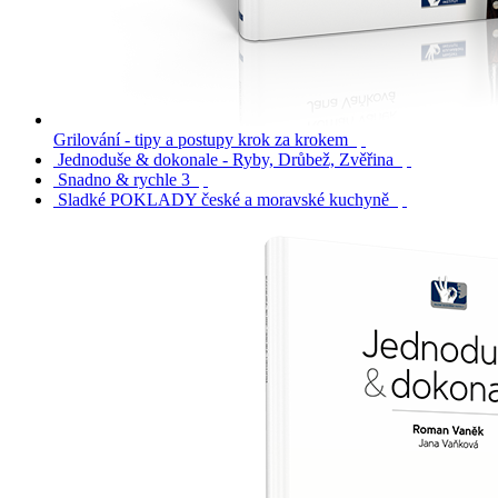
Grilování - tipy a postupy krok za krokem
Jednoduše & dokonale - Ryby, Drůbež, Zvěřina
Snadno & rychle 3
Sladké POKLADY české a moravské kuchyně