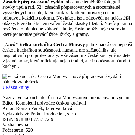
Zásadně přepracované vydání
obsahuje téměř 800 fotografií,
stovky tipů a rad, 524 zásadně přepracovaných a srozumitelně
vysvětlených receptů, které krok za krokem provázejí celou
přípravou každého pokrmu. Novinkou jsou odpovědi na nejčastější
otázky, které lidé během vaření české klasiky hledají. Navíc je kniha
rozšířena o přehledné váhové tabulky často používaných surovin,
které jednoduše převádí lžíce, lžičky a gramy.
„Nová“
Velká kuchařka Čech a Moravy
je bez nadsázky nejlepší
českou kuchařkou současnosti, napsaná pro začátečníky, ale
inspirativní i pro profesionály. Vše zásadní z české kuchyně najdete
v jedné knize, která reflektuje nejen tradici, ale i současnou národní
kuchyni.
Ukázka knihy
Název: Velká kuchařka Čech a Moravy-nové přepracované vydání
Edice: Kompletní průvodce českou kuchyní
Autor: Roman Vaněk, Jana Vaňková
Vydavatelství: Prakul Production, s. r. o.
ISBN: 978-80-87737-72-9
Vazba: pevná
Počet stran: 520