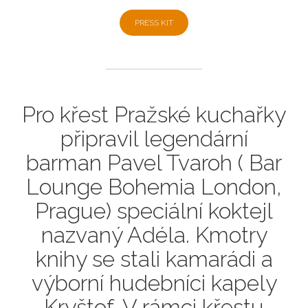
PRESS KIT
Pro křest Pražské kuchařky
připravil legendární
barman Pavel Tvaroh ( Bar
Lounge Bohemia London,
Prague) speciální koktejl
nazvaný Adéla. Kmotry
knihy se stali kamarádi a
výborní hudebníci kapely
Kryštof. V rámci křestu